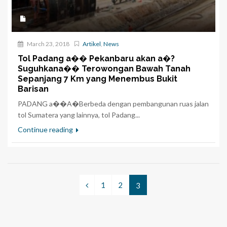
March 23, 2018
Artikel
,
News
Tol Padang a�� Pekanbaru akan a�?
Suguhkana�� Terowongan Bawah Tanah
Sepanjang 7 Km yang Menembus Bukit
Barisan
PADANG a��A�Berbeda dengan pembangunan ruas jalan
tol Sumatera yang lainnya, tol Padang...
Continue reading
1
2
3