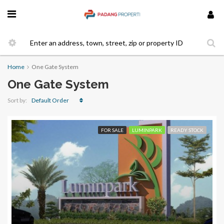
Home
One Gate System
One Gate System
Default Order
Sort by:
FOR SALE
LUMINPARK
READY STOCK