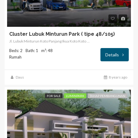
Cluster Lubuk Minturun Park ( tipe 48/105)
Jl. Lubuk Minturun Koto Panjang Ikua Koto Koto Tangah Kota Padang
Beds: 2
Bath: 1
m²: 48
Details
Rumah
Daus
8 years ago
FOR SALE
LUMINPARK
TAHAP PEMBANGUNAN