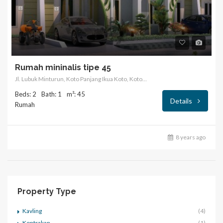
Rumah mininalis tipe 45
Jl. Lubuk Minturun, Koto Panjang Ikua Koto, Koto Tangah, Kota Padang, Sumatera Barat, Indonesia
Beds: 2
Bath: 1
m²: 45
Details
Rumah
8 years ago
Property Type
Kavling
(4)
Kontrakan
(1)