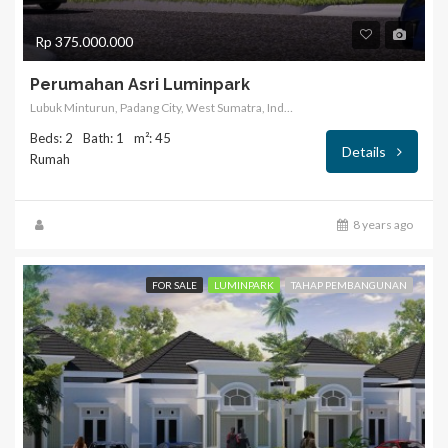
Rp 375.000.000
Perumahan Asri Luminpark
Lubuk Minturun, Padang City, West Sumatra, Indonesia
Beds: 2
Bath: 1
m²: 45
Details
Rumah
8 years ago
FOR SALE
LUMINPARK
TAHAP PEMBANGUNAN