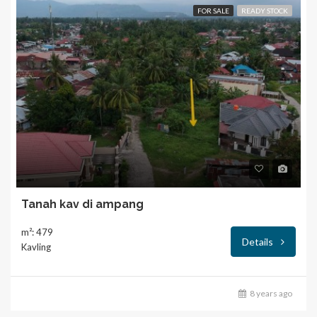
FOR SALE
READY STOCK
Tanah kav di ampang
m²: 479
Details
Kavling
8 years ago