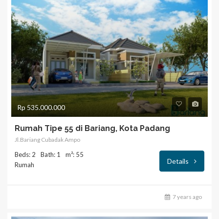
Rp 535.000.000
Rumah Tipe 55 di Bariang, Kota Padang
Jl.Bariang Cubadak Ampo
Beds: 2
Bath: 1
m²: 55
Details
Rumah
7 years ago