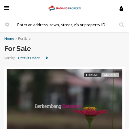
Home
For Sale
For Sale
Default Order
Sort by:
FOR SALE
ANDALAS