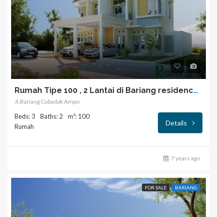
Rumah Tipe 100 , 2 Lantai di Bariang residence, Kota Padang
Jl.Bariang Cubadak Ampo
Beds: 3
Baths: 2
m²: 100
Details
Rumah
7 years ago
FOR SALE
BARIANG