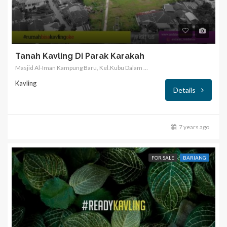
Tanah Kavling Di Parak Karakah
Masjid Al-Iman Kampung Baru, Kel.Kubu Dalam Parak karakah
Kavling
Details
7 years ago
FOR SALE
BARIANG