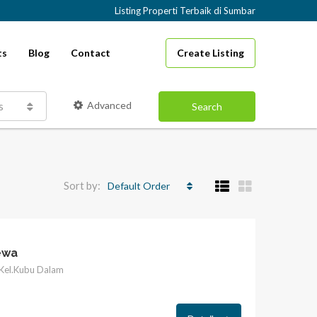
Listing Properti Terbaik di Sumbar
Create Listing
ts
Blog
Contact
Advanced
s
Search
Sort by:
Default Order
ewa
 Kel.Kubu Dalam