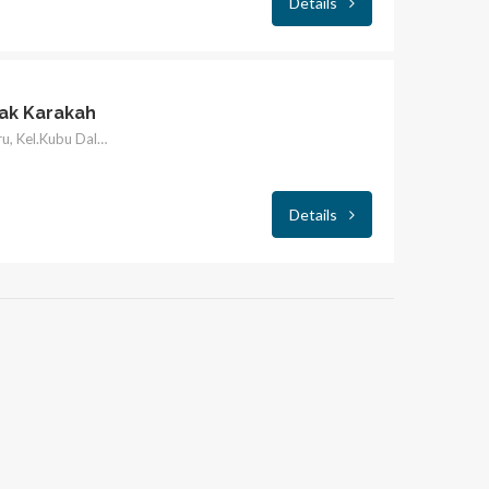
Details
rak Karakah
Masjid Al-Iman Kampung Baru, Kel.Kubu Dalam Parak karakah
Details