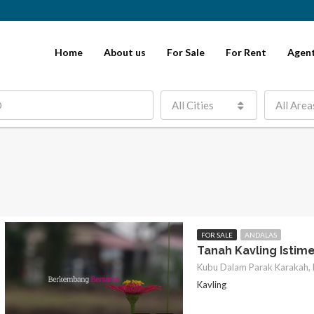
Home
About us
For Sale
For Rent
Agen
All Cities
All Area
FOR SALE
ANDALAS
Tanah Kavling Istim
Kubu Dalam Parak Karakah,
Kavling