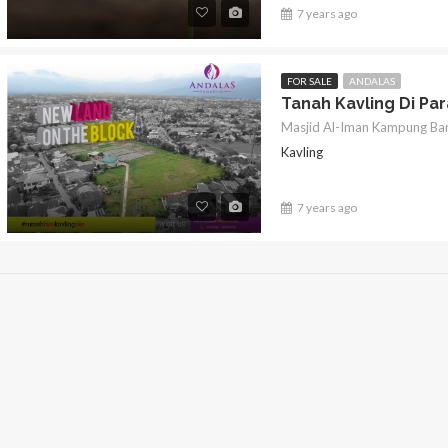
7 years ago
FOR SALE
ANDALAS
Tanah Kavling Di Pa
Kavling
7 years ago