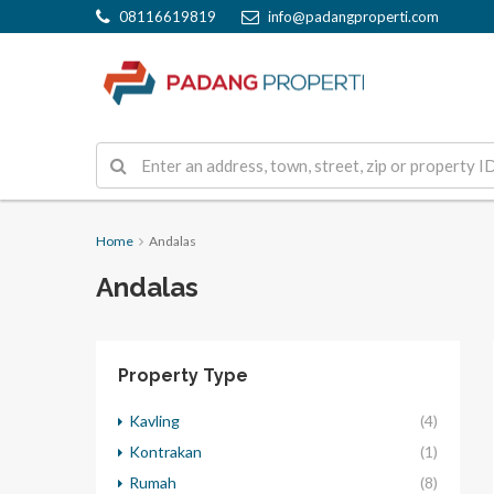
08116619819
info@padangproperti.com
Home
Andalas
Andalas
Property Type
Kavling
(4)
Kontrakan
(1)
Rumah
(8)