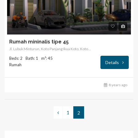
Rumah mininalis tipe 45
Jl. Lubuk Minturun, Koto Panjang Ikua Koto, Koto Tangah, Kota Padang, Sumatera Barat, Indonesia
Beds: 2
Bath: 1
m²: 45
Details
Rumah
8 years ago
1
2