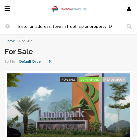
Home
For Sale
For Sale
Default Order
Sort by:
FOR SALE
LUMINPARK
READY STOCK