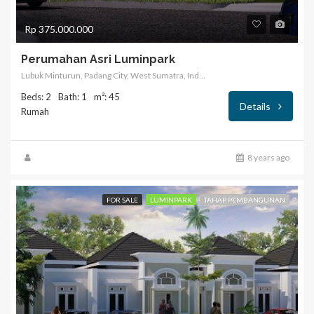
Rp 375.000.000
Perumahan Asri Luminpark
Lubuk Minturun, Padang City, West Sumatra, Indonesia
Beds: 2
Bath: 1
m²: 45
Details
Rumah
8 years ago
FOR SALE
LUMINPARK
TAHAP PEMBANGUNAN