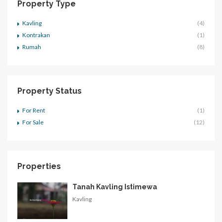
Property Type
Kavling
(4)
Kontrakan
(1)
Rumah
(8)
Property Status
For Rent
(1)
For Sale
(12)
Properties
Tanah Kavling Istimewa
Kavling