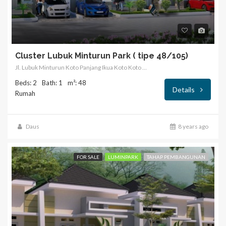
Cluster Lubuk Minturun Park ( tipe 48/105)
Jl. Lubuk Minturun Koto Panjang Ikua Koto Koto Tangah Kota Padang
Beds: 2
Bath: 1
m²: 48
Details
Rumah
Daus
8 years ago
FOR SALE
LUMINPARK
TAHAP PEMBANGUNAN