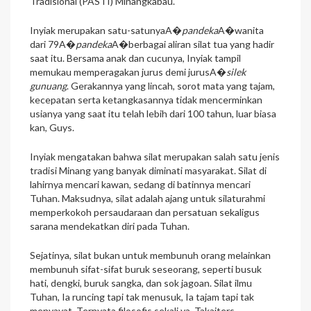
Tradisional (PASTI) Minangkabau.
Inyiak merupakan satu-satunyaA�
pandeka
A�wanita
dari 79A�
pandeka
A�berbagai aliran silat tua yang hadir
saat itu. Bersama anak dan cucunya, Inyiak tampil
memukau memperagakan jurus demi jurusA�
silek
gunuang
. Gerakannya yang lincah, sorot mata yang tajam,
kecepatan serta ketangkasannya tidak mencerminkan
usianya yang saat itu telah lebih dari 100 tahun, luar biasa
kan, Guys.
Inyiak mengatakan bahwa silat merupakan salah satu jenis
tradisi Minang yang banyak diminati masyarakat. Silat di
lahirnya mencari kawan, sedang di batinnya mencari
Tuhan. Maksudnya, silat adalah ajang untuk silaturahmi
memperkokoh persaudaraan dan persatuan sekaligus
sarana mendekatkan diri pada Tuhan.
Sejatinya, silat bukan untuk membunuh orang melainkan
membunuh sifat-sifat buruk seseorang, seperti busuk
hati, dengki, buruk sangka, dan sok jagoan. Silat ilmu
Tuhan, Ia runcing tapi tak menusuk, Ia tajam tapi tak
menyayat. Ternyata filosofis sekali ya, Takaiters.