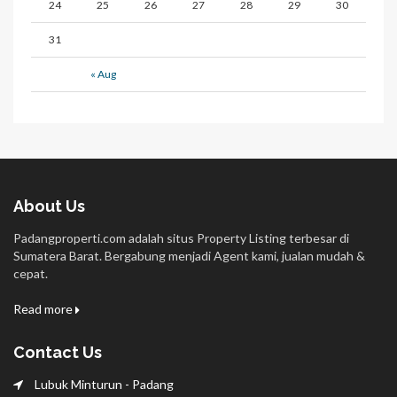
24
25
26
27
28
29
30
31
« Aug
About Us
Padangproperti.com adalah situs Property Listing terbesar di
Sumatera Barat. Bergabung menjadi Agent kami, jualan mudah &
cepat.
Read more
Contact Us
Lubuk Minturun - Padang