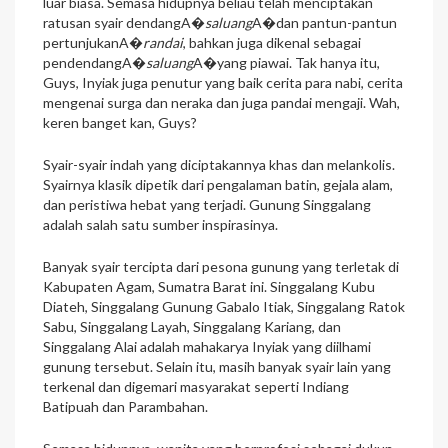
luar biasa. Semasa hidupnya beliau telah menciptakan
ratusan syair dendangA�
saluang
A�dan pantun-pantun
pertunjukanA�
randai
, bahkan juga dikenal sebagai
pendendangA�
saluang
A�yang piawai. Tak hanya itu,
Guys, Inyiak juga penutur yang baik cerita para nabi, cerita
mengenai surga dan neraka dan juga pandai mengaji. Wah,
keren banget kan, Guys?
Syair-syair indah yang diciptakannya khas dan melankolis.
Syairnya klasik dipetik dari pengalaman batin, gejala alam,
dan peristiwa hebat yang terjadi. Gunung Singgalang
adalah salah satu sumber inspirasinya.
Banyak syair tercipta dari pesona gunung yang terletak di
Kabupaten Agam, Sumatra Barat ini. Singgalang Kubu
Diateh, Singgalang Gunung Gabalo Itiak, Singgalang Ratok
Sabu, Singgalang Layah, Singgalang Kariang, dan
Singgalang Alai adalah mahakarya Inyiak yang diilhami
gunung tersebut. Selain itu, masih banyak syair lain yang
terkenal dan digemari masyarakat seperti Indiang
Batipuah dan Parambahan.