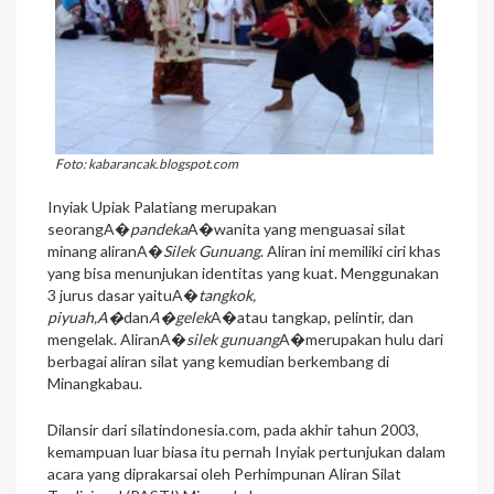
Foto: kabarancak.blogspot.com
Inyiak Upiak Palatiang merupakan
seorangA�
pandeka
A�wanita yang menguasai silat
minang aliranA�
Silek Gunuang
. Aliran ini memiliki ciri khas
yang bisa menunjukan identitas yang kuat. Menggunakan
3 jurus dasar yaituA�
tangkok,
piyuah,A�
dan
A�gelek
A�atau tangkap, pelintir, dan
mengelak. AliranA�
silek gunuang
A�merupakan hulu dari
berbagai aliran silat yang kemudian berkembang di
Minangkabau.
Dilansir dari silatindonesia.com, pada akhir tahun 2003,
kemampuan luar biasa itu pernah Inyiak pertunjukan dalam
acara yang diprakarsai oleh Perhimpunan Aliran Silat